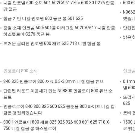
니켈 인코넬 600 소재 601 602CA 617 Etc.600 30 C276 합금
600 
강 철근
N066
합금 기반 니켈 인코넬 600 둥근 봉 601 625
했습
강철 소재 인코넬 600/601을 마라그링 602CA/617 니켈 합금
단련된 
하스텔로이 C276 둥근 봉
밝은 6
뜨거운 굴려진 인코넬 600 재료 625 718 니켈 합금 봉
인코로이 800 소재
인코넬 
840 825 인콜로이 800 재료 0.3-3.0mm 니켈 합금 튜브
0.1m
넬 600
단련된 라운드 이음새가 없는 N08800 인콜로이 800 튜브 소
프트
뜨겁게 
625
인클로로이 840 800 825 600 625 불순물 800 파이프 니켈 합
금은 용접되었습니다
코바 합
800H 인콜로이 800 재료 825 925 926 600 601 625 718 X-
1500
750 니켈 합금 봉 하스텔로이
료 밝