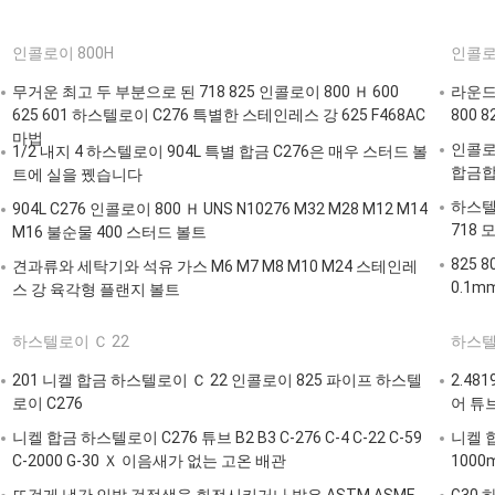
인콜로이 800H
인콜로
무거운 최고 두 부분으로 된 718 825 인콜로이 800 Ｈ 600
라운드 
625 601 하스텔로이 C276 특별한 스테인레스 강 625 F468AC
800 8
마법
인콜로이
1/2 내지 4 하스텔로이 904L 특별 합금 C276은 매우 스터드 볼
합금
트에 실을 뀄습니다
하스텔로
904L C276 인콜로이 800 Ｈ UNS N10276 M32 M28 M12 M14
718 
M16 불순물 400 스터드 볼트
825 
견과류와 세탁기와 석유 가스 M6 M7 M8 M10 M24 스테인레
0.1m
스 강 육각형 플랜지 볼트
하스텔로이 Ｃ 22
하스텔로
201 니켈 합금 하스텔로이 Ｃ 22 인콜로이 825 파이프 하스텔
2.4
로이 C276
어 튜
니켈 합금 하스텔로이 C276 튜브 B2 B3 C-276 C-4 C-22 C-59
니켈 합
C-2000 G-30 Ｘ 이음새가 없는 고온 배관
1000