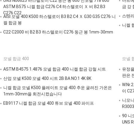
UNS N06625 하스텔로이 C22 둥근 봉 600 인코넬 718 600
마르에이
ASTM B575 니켈 합금 C276 C4 하스텔로이 Ｘ 비 B2 B3
금 강
C276 C22
스텐리스
AISI 모넬 400 K500 하스텔로이 B3 B2 C4 Ｘ G30 G35 C276 니
켈 합금 봉
니켈 합
C22 C2000 비 B2 B3 하스텔로이 C276 둥근 봉 1mm-30mm
모넬 합금 400
모넬 합
ASTM B4575 1.4876 모넬 합금 400 니켈 합금 강철 시트
유정을 
판은 
산업 모넬 K500 모넬 400 시트 2B BA NO.1 4K 8K
W.Nr.
니켈 합금 모넬 K500 플레이트 모넬 400 추운 굴려진 가온은
이 C2
1mm-30mm을 회전시켰습니다
니모니크 
EB9117 니켈 합금 모넬 400 튜브 모넬 400 파이프
R300
90 니
UNS R