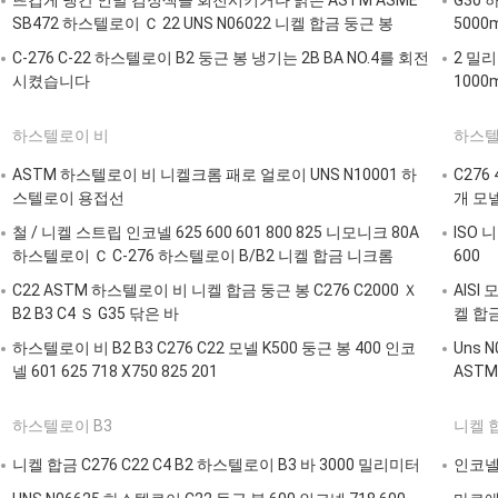
뜨겁게 냉간 인발 검정색을 회전시키거나 밝은 ASTM ASME
G30 
SB472 하스텔로이 Ｃ 22 UNS N06022 니켈 합금 둥근 봉
500
C-276 C-22 하스텔로이 B2 둥근 봉 냉기는 2B BA NO.4를 회전
2 밀리
시켰습니다
100
하스텔로이 비
하스텔
ASTM 하스텔로이 비 니켈크롬 패로 얼로이 UNS N10001 하
C276 
스텔로이 용접선
개 모
철 / 니켈 스트립 인코넬 625 600 601 800 825 니모니크 80A
ISO 
하스텔로이 Ｃ C-276 하스텔로이 B/B2 니켈 합금 니크롬
600
C22 ASTM 하스텔로이 비 니켈 합금 둥근 봉 C276 C2000 Ｘ
AISI 
B2 B3 C4 Ｓ G35 닦은 바
켈 합
하스텔로이 비 B2 B3 C276 C22 모넬 K500 둥근 봉 400 인코
Uns 
넬 601 625 718 X750 825 201
ASTM
하스텔로이 B3
니켈 
니켈 합금 C276 C22 C4 B2 하스텔로이 B3 바 3000 밀리미터
인코넬 