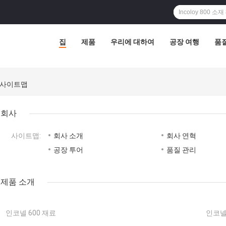
집
제품
우리에 대하여
공장 여행
품
td. 사이트맵
회사
사이트맵:
회사 소개
회사 연혁
공장 투어
품질 관리
제품 소개
인코넬 600 재료
인코넬 