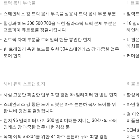
트럭 몸체 부속물
T 핸
스테인레스 강 트럭 몸체 부속물 상용차 트럭 몸체 부분 부분
일렉트
철강과 히노 300 500 700을 위한 플라스틱 트럭 본체 부분은
18 밀
프로피아 듀트로를 정렬시킵니다
테인레스
밴트럭 차체 부분품 트레일러 핸들 봉인한 힌지
니켈은
래치를
밴 트레일러 측면 보드를 위한 304 스테인레스 강 과중한 업무
도어 힌지
커머셜 
헤비 듀티 스트랩 힌지
화물 
사설 고문단 과중한 업무 띠형 경첩 35 밀리미터 한 방법 힌지
활성화
스테인레스 강 창문 도어 피봇은 아주 튼튼하 목재 도어를 위
아연 
한 나비 경첩을 결정합니다
철 아
힌지 96 밀리미터 내지 300 밀리미터를 지니는 304개의 스테
비품을
인레스 강 과중한 업무 띠형 경첩 문
OEM
목제 야외 SS304를 위한 8 " 아주 튼튼하 두배 띠형 경첩
치는 