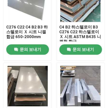
공장 여행
C276 C22 C4 B2 B3 하
C4 B2 하스텔로이 B3
품질 관리
스텔로이 Ｘ 시트 니켈
C276 C22 하스텔로이
합금 650-2000mm
Ｘ 시트 ASTM B435 니
켈철 합금
연락주세요
문의 보내기
문의 보내기
인코넬 600 재료
인코넬 625 재료
인코로이 800 소재
인코넬 718 재료