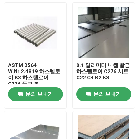
ASTM B564
0.1 밀리미터 니켈 합금
W.Nr.2.4819 하스텔로
하스텔로이 C276 시트
이 B3 하스텔로이
C22 C4 B2 B3
C276 둥근 봉
문의 보내기
문의 보내기
집
제품
우리에 대하여