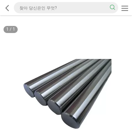
1
/
1