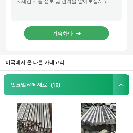
니켈 합금강
모넬 합금 400
모넬 합금 K500
미국에서 온 다른 카테고리
트럭 몸체 부속물
인코넬 625 재료
(10)
T 핸들 래치
헤비 듀티 스트랩 힌지
화물 트레일러 도어 래치