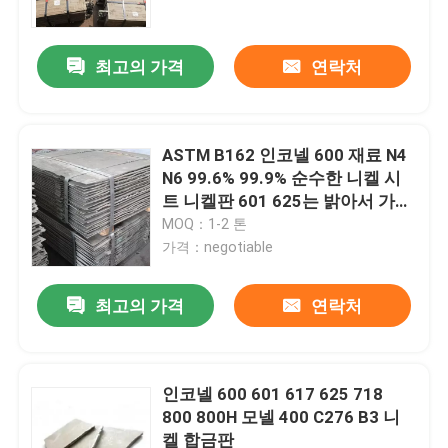
최고의 가격
연락처
ASTM B162 인코넬 600 재료 N4
N6 99.6% 99.9% 순수한 니켈 시
트 니켈판 601 625는 밝아서 가루
가 되지 않습니다
MOQ：1-2 톤
가격：negotiable
최고의 가격
연락처
집
제품
인코넬 600 601 617 625 718
800 800H 모넬 400 C276 B3 니
켈 합금판
우리에 대하여