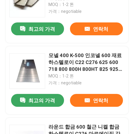
MOQ：1-2 톤
가격：negotiable
공장 여행
최고의 가격
연락처
품질 관리
연락주세요
모넬 400 K-500 인코넬 600 재료
하스텔로이 C22 C276 625 600
718 800 800H 800HT 825 925
인코넬 600 재료
926 플레이트와 시트
MOQ：1-2 톤
가격：negotiable
인코넬 625 재료
최고의 가격
연락처
인코로이 800 소재
라운드 합금 600 철근 니켈 합금
인코넬 718 재료
하스텔로이 C276 마르에이징 강