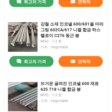
최고의 가격
연락처
강철 소재 인코넬 600/601을 마라
그링 602CA/617 니켈 합금 하스
텔로이 C276 둥근 봉
MOQ：1-2 톤
가격：negotiable
최고의 가격
연락처
뜨거운 굴려진 인코넬 600 재료
625 718 니켈 합금 봉
MOQ：1-2 톤
가격：negotiable