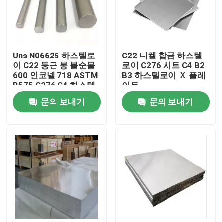
공장 여행
Uns N06625 하스텔로
C22 니켈 합금 하스텔
품질 관리
이 C22 둥근 봉 불순물
로이 C276 시트 C4 B2
600 인코넬 718 ASTM
B3 하스텔로이 Ｘ 플레
B575 C276 C4 하스텔
이트
연락주세요
로이 Ｘ 비 B2 B3
문의 보내기
문의 보내기
인코넬 600 재료
인코넬 625 재료
인코로이 800 소재
인코넬 718 재료