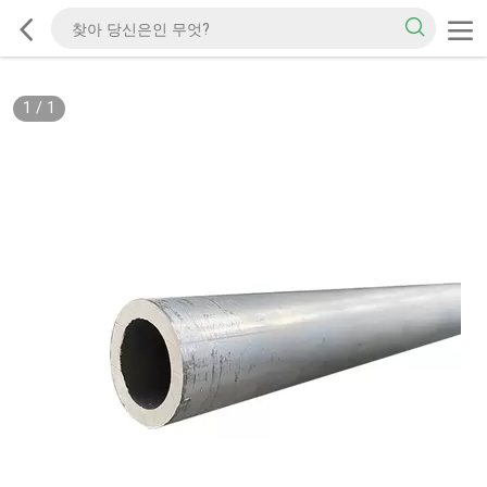
1
/
1