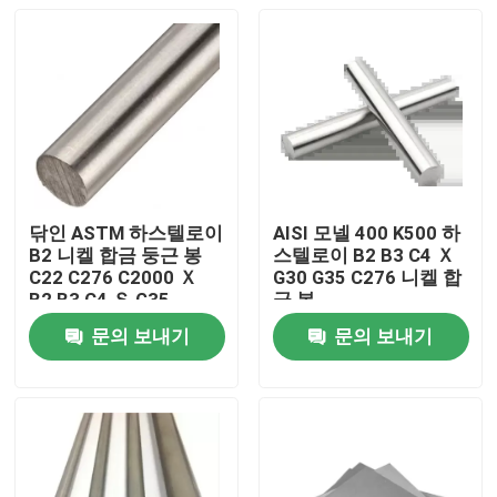
닦인 ASTM 하스텔로이
AISI 모넬 400 K500 하
B2 니켈 합금 둥근 봉
스텔로이 B2 B3 C4 Ｘ
C22 C276 C2000 Ｘ
G30 G35 C276 니켈 합
B2 B3 C4 Ｓ G35
금 봉
문의 보내기
문의 보내기
집
제품
우리에 대하여