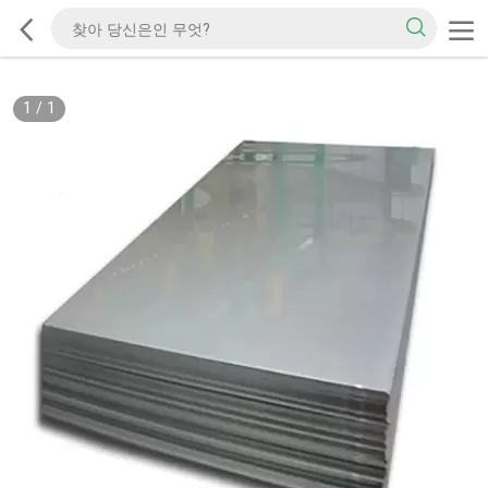
1
/
1