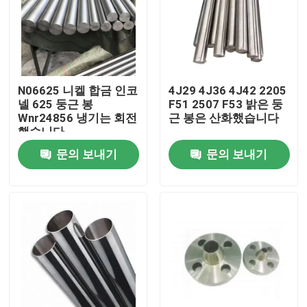
공장 여행
품질 관리
N06625 니켈 합금 인코
4J29 4J36 4J42 2205
넬 625 둥근 봉
F51 2507 F53 밝은 둥
Wnr24856 냉기는 회전
근 봉은 산화했습니다
연락주세요
했습니다
문의 보내기
문의 보내기
인코넬 600 재료
인코넬 625 재료
인코로이 800 소재
인코넬 718 재료