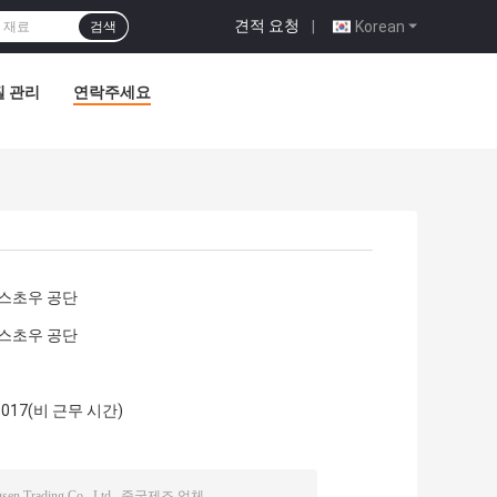
견적 요청
|
Korean
검색
질 관리
연락주세요
, 스초우 공단
, 스초우 공단
58017(비 근무 시간)