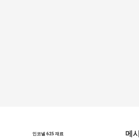
메
인코넬 625 재료