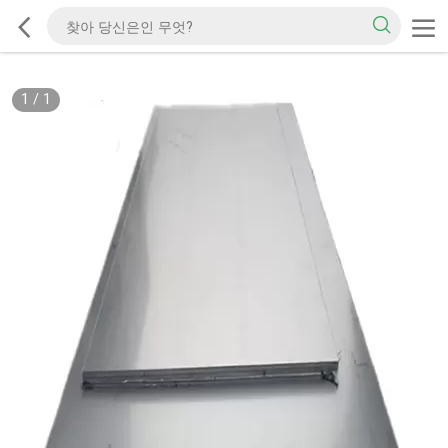
1
/
1