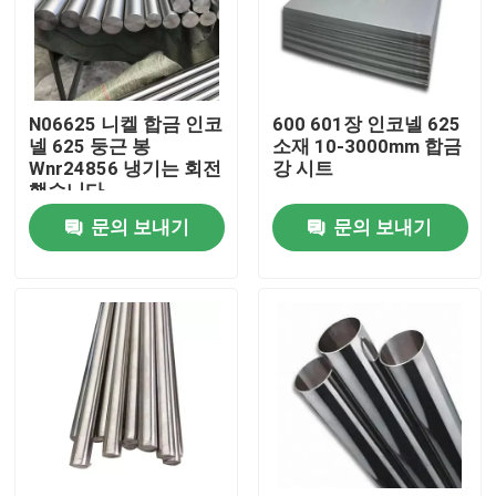
공장 여행
N06625 니켈 합금 인코
600 601장 인코넬 625
품질 관리
넬 625 둥근 봉
소재 10-3000mm 합금
Wnr24856 냉기는 회전
강 시트
했습니다
연락주세요
문의 보내기
문의 보내기
인코넬 600 재료
인코넬 625 재료
인코로이 800 소재
인코넬 718 재료