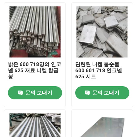
밝은 600 718명의 인코
단련된 니켈 불순물
넬 625 재료 니켈 합금
600 601 718 인코넬
봉
625 시트
문의 보내기
문의 보내기
집
제품
우리에 대하여