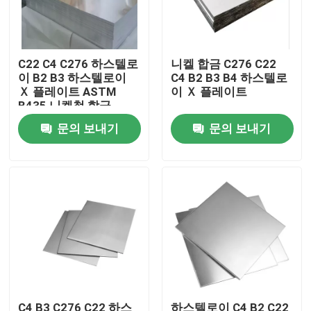
공장 여행
C22 C4 C276 하스텔로
니켈 합금 C276 C22
이 B2 B3 하스텔로이
C4 B2 B3 B4 하스텔로
품질 관리
Ｘ 플레이트 ASTM
이 Ｘ 플레이트
B435 니켈철 합금
연락주세요
문의 보내기
문의 보내기
인코넬 600 재료
인코넬 625 재료
인코로이 800 소재
인코넬 718 재료
C4 B3 C276 C22 하스
하스텔로이 C4 B2 C22