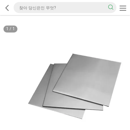
1
/
1