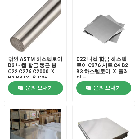
닦인 ASTM 하스텔로이
C22 니켈 합금 하스텔
B2 니켈 합금 둥근 봉
로이 C276 시트 C4 B2
C22 C276 C2000 Ｘ
B3 하스텔로이 Ｘ 플레
B2 B3 C4 Ｓ G35
이트
문의 보내기
문의 보내기
집
제품
우리에 대하여