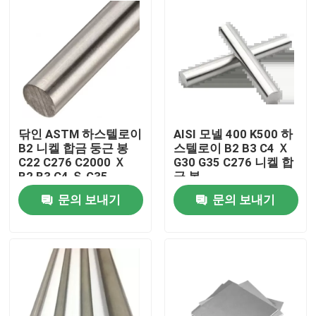
닦인 ASTM 하스텔로이
AISI 모넬 400 K500 하
B2 니켈 합금 둥근 봉
스텔로이 B2 B3 C4 Ｘ
C22 C276 C2000 Ｘ
G30 G35 C276 니켈 합
B2 B3 C4 Ｓ G35
금 봉
문의 보내기
문의 보내기
집
제품
우리에 대하여