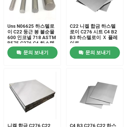
공장 여행
Uns N06625 하스텔로
C22 니켈 합금 하스텔
이 C22 둥근 봉 불순물
로이 C276 시트 C4 B2
품질 관리
600 인코넬 718 ASTM
B3 하스텔로이 Ｘ 플레
B575 C276 C4 하스텔
이트
로이 Ｘ 비 B2 B3
연락주세요
문의 보내기
문의 보내기
인코넬 600 재료
인코넬 625 재료
인코로이 800 소재
인코넬 718 재료
니켈 합금 C276 C22
C4 B3 C276 C22 하스