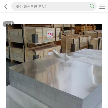
1
/
1