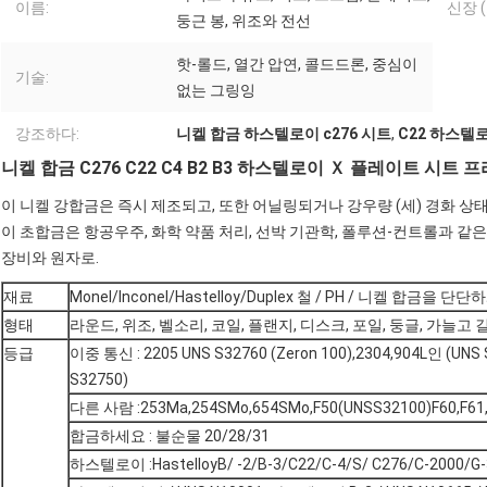
이름:
신장 (≥
둥근 봉, 위조와 전선
핫-롤드, 열간 압연, 콜드드론, 중심이
기술:
없는 그링잉
강조하다:
니켈 합금 하스텔로이 c276 시트
,
C22 하스텔로
니켈 합금 C276 C22 C4 B2 B3 하스텔로이 Ｘ 플레이트 시
이 니켈 강합금은 즉시 제조되고, 또한 어닐링되거나 강우량 (세) 경화 상
이 초합금은 항공우주, 화학 약품 처리, 선박 기관학, 폴루션-컨트롤과 
장비와 원자로.
재료
Monel/Inconel/Hastelloy/Duplex 철 / PH / 니켈 합금을 
형태
라운드, 위조, 벨소리, 코일, 플랜지, 디스크, 포일, 둥글, 가늘고 길
등급
이중 통신 : 2205 UNS S32760 (Zeron 100),2304,904L인 (UNS S
S32750)
다른 사람 :253Ma,254SMo,654SMo,F50(UNSS32100)F60,F61
합금하세요 : 불순물 20/28/31
하스텔로이 :HastelloyB/ -2/B-3/C22/C-4/S/ C276/C-2000/G-