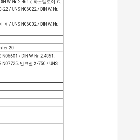
IN W. Nr. 2.4617, 하스텔로이 Ｃ,
2 / UNS N06022 / DIN W. Nr.
 / UNS N06002 / DIN W. Nr.
ter 20
06601 / DIN W. Nr. 2.4851,
NS N07725, 인코넬 X-750 / UNS