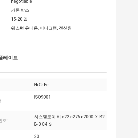
negotiable
카톤 박스
15-20 일
웨스턴 유니온, 머니그램, 전신환
Ｘ 플레이트
Ni Cr Fe
ISO9001
:
하스텔로이 비 c22 c276 c2000 Ｘ B2
번호:
B-3 C4 Ｓ
30