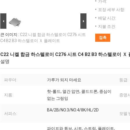
가격:
포장 세부 사항:
배달 시간:
지불 조건:
큰 이미지 :
C22 니켈 합금 하스텔로이 C276 시트
접촉
C4 B2 B3 하스텔로이 Ｘ 플레이트
C22 니켈 합금 하스텔로이 C276 시트 C4 B2 B3 하스텔로이 
설명
파우더:
가루가 되지 마세요
등급:
핫-롤드, 열간 압연, 콜드드론, 중심이
지름:
증명서
없는 그링잉
BA/2B/NO.3/NO.4/8K/HL/2D
서피스:
모델 
파이프와 튜브, 시트, 스트립, 플레이트,