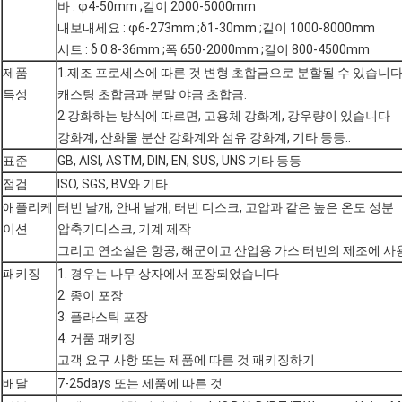
바 : φ4-50mm ;길이 2000-5000mm
내보내세요 : φ6-273mm ;δ1-30mm ;길이 1000-8000mm
시트 : δ 0.8-36mm ;폭 650-2000mm ;길이 800-4500mm
제품
1.제조 프로세스에 따른 것 변형 초합금으로 분할될 수 있습니다
특성
캐스팅 초합금과 분말 야금 초합금.
2.강화하는 방식에 따르면, 고용체 강화계, 강우량이 있습니다
강화계, 산화물 분산 강화계와 섬유 강화계, 기타 등등..
표준
GB, AISI, ASTM, DIN, EN, SUS, UNS 기타 등등
점검
ISO, SGS, BV와 기타.
애플리케
터빈 날개, 안내 날개, 터빈 디스크, 고압과 같은 높은 온도 성분
이션
압축기디스크, 기계 제작
그리고 연소실은 항공, 해군이고 산업용 가스 터빈의 제조에 
패키징
1. 경우는 나무 상자에서 포장되었습니다
2. 종이 포장
3. 플라스틱 포장
4. 거품 패키징
고객 요구 사항 또는 제품에 따른 것 패키징하기
배달
7-25days 또는 제품에 따른 것