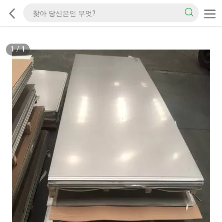
1
/
1