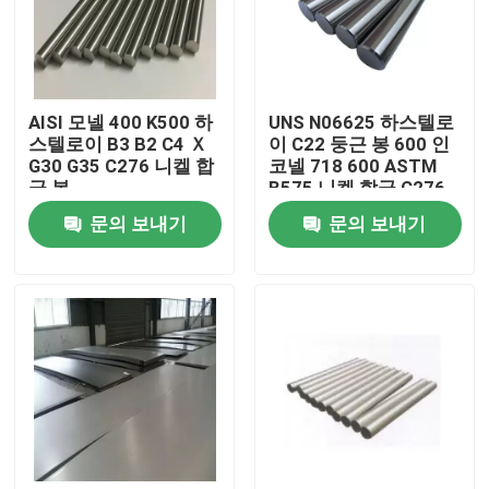
공장 여행
AISI 모넬 400 K500 하
UNS N06625 하스텔로
품질 관리
스텔로이 B3 B2 C4 Ｘ
이 C22 둥근 봉 600 인
G30 G35 C276 니켈 합
코넬 718 600 ASTM
금 봉
B575 니켈 합금 C276
연락주세요
C4 하스텔로이 Ｘ 비
문의 보내기
문의 보내기
B2 B3 C276 C22
인코넬 600 재료
인코넬 625 재료
인코로이 800 소재
인코넬 718 재료