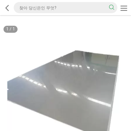
1
/
1