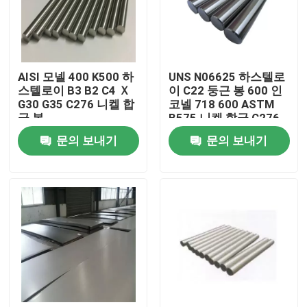
공장 여행
AISI 모넬 400 K500 하
UNS N06625 하스텔로
품질 관리
스텔로이 B3 B2 C4 Ｘ
이 C22 둥근 봉 600 인
G30 G35 C276 니켈 합
코넬 718 600 ASTM
금 봉
B575 니켈 합금 C276
연락주세요
C4 하스텔로이 Ｘ 비
문의 보내기
문의 보내기
B2 B3 C276 C22
인코넬 600 재료
인코넬 625 재료
인코로이 800 소재
인코넬 718 재료