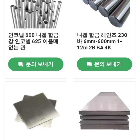
공장 여행
인코넬 600 니켈 합금
니켈 합금 헤인즈 230
품질 관리
강 인코넬 625 이음매
바 6mm-600mm 1-
없는 관
12m 2B BA 4K
연락주세요
문의 보내기
문의 보내기
인코넬 600 재료
인코넬 625 재료
인코로이 800 소재
인코넬 718 재료