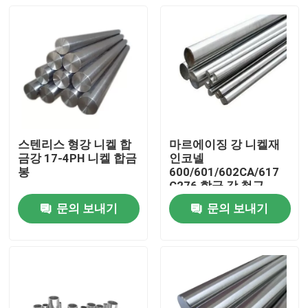
스텐리스 형강 니켈 합
마르에이징 강 니켈재
금강 17-4PH 니켈 합금
인코넬
봉
600/601/602CA/617
C276 합금 강 철근
문의 보내기
문의 보내기
집
제품
우리에 대하여