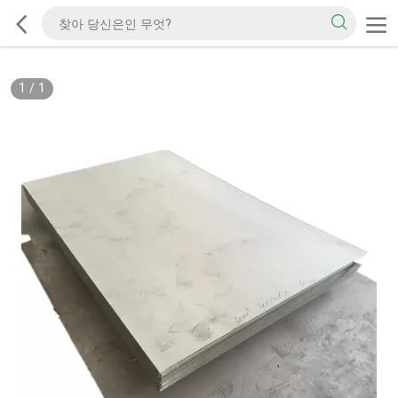
1
/
1