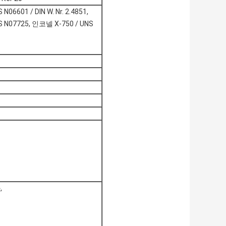
06601 / DIN W. Nr. 2.4851,
NS N07725, 인코넬 X-750 / UNS
,