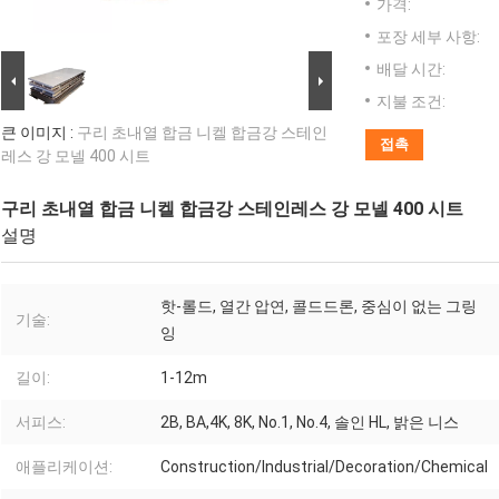
가격:
포장 세부 사항:
배달 시간:
지불 조건:
큰 이미지 :
구리 초내열 합금 니켈 합금강 스테인
접촉
레스 강 모넬 400 시트
구리 초내열 합금 니켈 합금강 스테인레스 강 모넬 400 시트
설명
핫-롤드, 열간 압연, 콜드드론, 중심이 없는 그링
기술:
잉
길이:
1-12m
서피스:
2B, BA,4K, 8K, No.1, No.4, 솔인 HL, 밝은 니스
애플리케이션:
Construction/Industrial/Decoration/Chemical