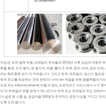
치잉센, 트럭 몸체 부품, 트레일러 부속물과 2018년 이후 상업적 자동차 부
화물 통제, 도어 봉지, 문 봉사자, 버클, 롤러, E-트랙, 윈치, 버퍼, 접은 단계
하는 8o0 종류 보다 더 커버됩니다. 그리고 트럭, 트레일러, 당신이 필
에게 최고를 제공하는 것에 컨테이너 etc.we 액셀을 위해 콤플렉텔리서브
요로 하는 industry.when에 비할 바 없는 프로덕츠드 서비스에서 누
다'과 트레일러 부품 업계가 애니킨드의 트럭 또는 트레일러 또는 컨테이
다-넓은 원 스톱 숍. 공급자들 500명과 전국적인 공장 이상을 가지고, 
도록 도와 줍니다.