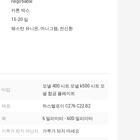
negotiable
카톤 박스
15-20 일
웨스턴 유니온, 머니그램, 전신환
모넬 400 시트 모넬 k500 시트 모
타입:
넬 합금 플레이트
재료:
하스텔로이 C276 C22 B2
폭:
6 밀리미터 - 600 밀리미터
가루가 된지 아닌지:
가루가 되지 마세요