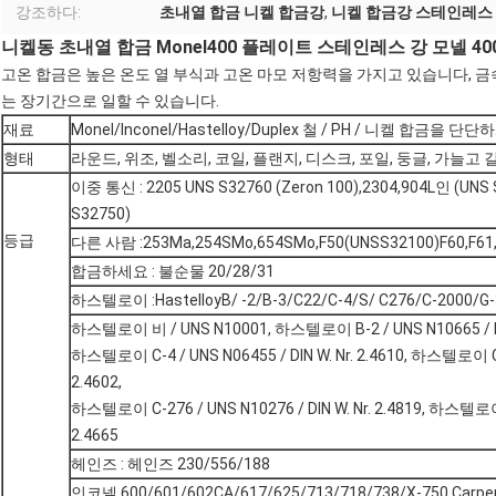
강조하다:
초내열 합금 니켈 합금강
,
니켈 합금강 스테인레스
니켈동 초내열 합금 Monel400 플레이트 스테인레스 강 모넬 40
고온 합금은 높은 온도 열 부식과 고온 마모 저항력을 가지고 있습니다, 금속
는 장기간으로 일할 수 있습니다.
재료
Monel/Inconel/Hastelloy/Duplex 철 / PH / 니켈 합금을 
형태
라운드, 위조, 벨소리, 코일, 플랜지, 디스크, 포일, 둥글, 가늘고 길
이중 통신 : 2205 UNS S32760 (Zeron 100),2304,904L인 (UNS S
S32750)
등급
다른 사람 :253Ma,254SMo,654SMo,F50(UNSS32100)F60,F61
합금하세요 : 불순물 20/28/31
하스텔로이 :HastelloyB/ -2/B-3/C22/C-4/S/ C276/C-2000/G-
하스텔로이 비 / UNS N10001, 하스텔로이 B-2 / UNS N10665 / D
하스텔로이 C-4 / UNS N06455 / DIN W. Nr. 2.4610, 하스텔로이 C-2
2.4602,
하스텔로이 C-276 / UNS N10276 / DIN W. Nr. 2.4819, 하스텔로이 Ｘ
2.4665
헤인즈 : 헤인즈 230/556/188
인코넬 600/601/602CA/617/625/713/718/738/X-750,Carpen