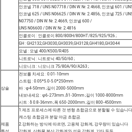
인코넬 718 / UNS N07718 / DIN W. Nr. 2.4668, 인코넬 601 / UNS N
인코넬 625 / UNS N06625 / DIN W. Nr. 2.4856, 인코넬 725 / U
N07750 / DIN W. Nr. 2.4669, 인코넬 600 /
UNS N06600 / DIN W. Nr. 2.4816
인콜로이 : 인콜로이 800/800H/800HT/825/925/926 ;
GH : GH2132,GH3030,GH3039,GH3128,GH4180,GH3044
모넬 : 모넬 400/K500/R405
니트로닉 : 니트로닉 40/50/60 ;
니모니크 : 니모니크 75/80A/90/A263 ;
전보를 치세요 : 0.01-10mm
스트립 : 0.05*5.0-5.0*250mm
상술
바 : φ4-50mm ;길이 2000-5000mm
내보내세요 : φ6-273mm ;δ1-30mm ;길이 1000-8000mm
시트 : δ 0.8-36mm ;폭 650-2000mm ;길이 800-4500mm
1.제조 프로세스에 따른 것 변형 초합금으로 분할될 수 있습니다
캐스팅 초합금과 분말 야금 초합금.
제품
2.강화하는 방식에 따르면, 고용체 강화계, 강우량이 있습니다
특성
강화계, 산화물 분산 강화계와 섬유 강화계, 기타 등등..